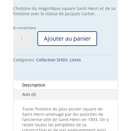
L’histoire du magnifique square Saint-Henri et de sa
fontaine avec la statue de Jacques Cartier.
En inventaire
quantité
Ajouter au panier
de
Square
Saint-
Henri
Catégories:
Collection SHSH
,
Livres
Description
Avis (0)
Toute l’histoire du plus ancien square de
Saint-Henri aménagé par les autorités de
l’ancienne ville de Saint-Henri en 1893. On y
relate toutes les péripéties de sa
construction et de son aménagement ainsi