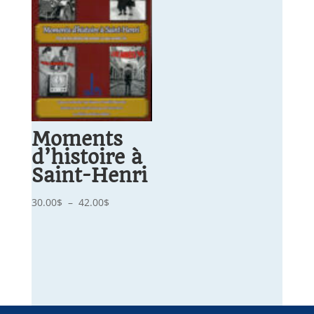
Moments
d’histoire à
Saint-Henri
Plage
30.00
$
–
42.00
$
de
prix :
30.00$
à
42.00$