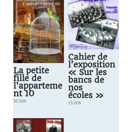
Cahier de
l’exposition
La petite
« Sur les
fille de
bancs de
l’apparteme
nos
nt 10
écoles »
30.00
$
15.00
$