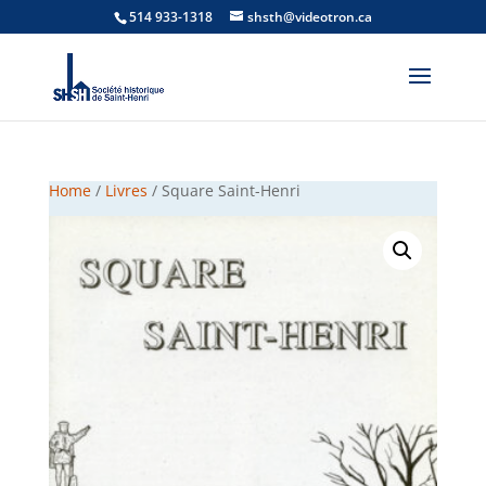
514 933-1318
shsth@videotron.ca
Home
/
Livres
/ Square Saint-Henri