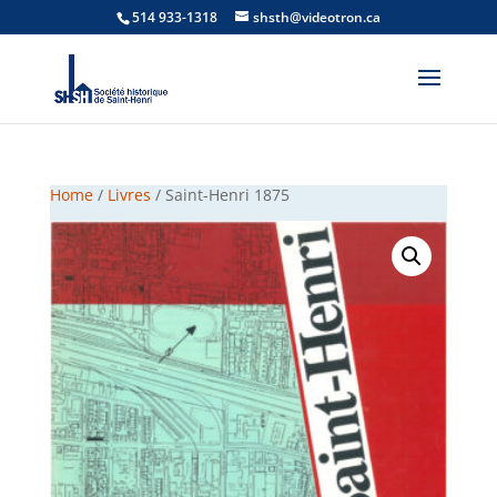
514 933-1318
shsth@videotron.ca
Home
/
Livres
/ Saint-Henri 1875