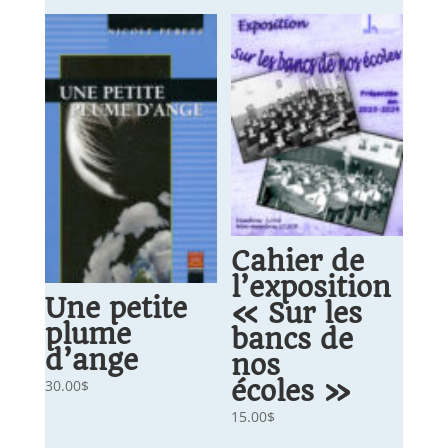
Cahier de
l’exposition
Une petite
« Sur les
plume
bancs de
d’ange
nos
écoles »
30.00
$
15.00
$