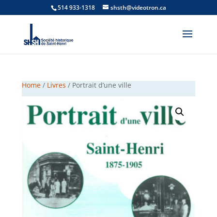
514 933-1318
shsth@videotron.ca
Home
/
Livres
/ Portrait d’une ville