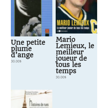
Mario
Une petite
Lemieux, le
plume
meilleur
d’ange
joueur de
30.00
$
tous les
temps
30.00
$