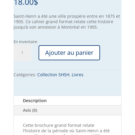
18.00
$
Saint-Henri a été une ville prospère entre en 1875 et
1905. Ce cahier grand format relate cette histoire
jusqu’à son annexion à Montréal en 1905.
En inventaire
quantité
Ajouter au panier
de
Portrait
d’une
ville
Catégories:
Collection SHSH
,
Livres
Description
Avis (0)
Cette brochure grand format relate
l’histoire de la période où Saint-Henri a été