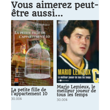
Vous aimerez peut-
être aussi…
Mario Lemieux, le
La petite fille de
meilleur joueur de
l’appartement 10
tous les temps
30.00
$
30.00
$