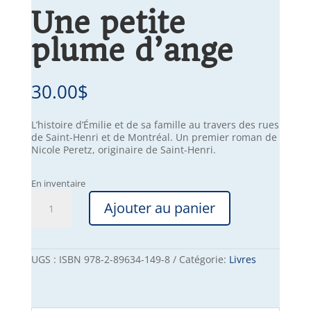
Une petite
plume d’ange
30.00
$
L’histoire d’Émilie et de sa famille au travers des rues
de Saint-Henri et de Montréal. Un premier roman de
Nicole Peretz, originaire de Saint-Henri.
En inventaire
quantité
Ajouter au panier
de
Une
petite
plume
d’ange
UGS :
ISBN 978-2-89634-149-8
Catégorie:
Livres