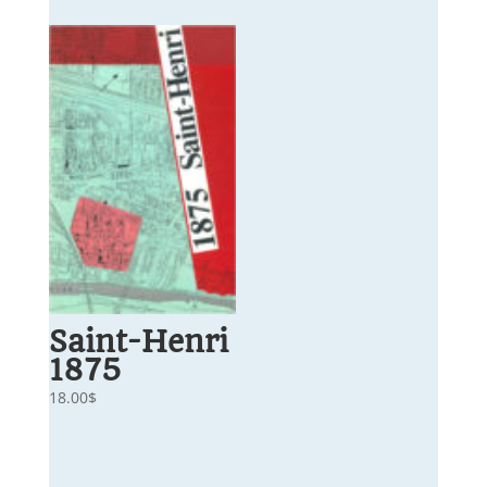
prix :
30.00$
à
42.00$
Saint-Henri
1875
18.00
$