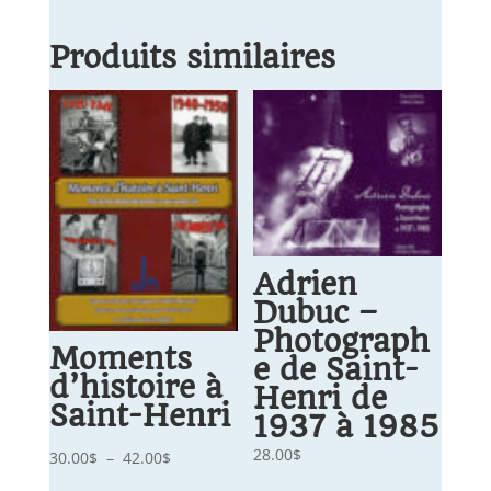
Produits similaires
Adrien
Dubuc –
Photograph
Moments
e de Saint-
d’histoire à
Henri de
Saint-Henri
1937 à 1985
28.00
$
Plage
30.00
$
–
42.00
$
de