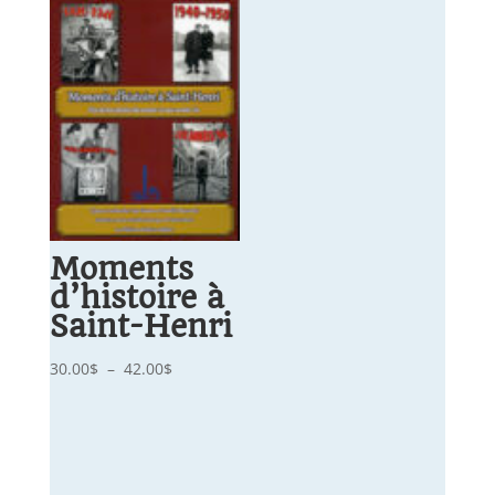
Moments
d’histoire à
Saint-Henri
Plage
30.00
$
–
42.00
$
de
prix :
30.00$
à
42.00$