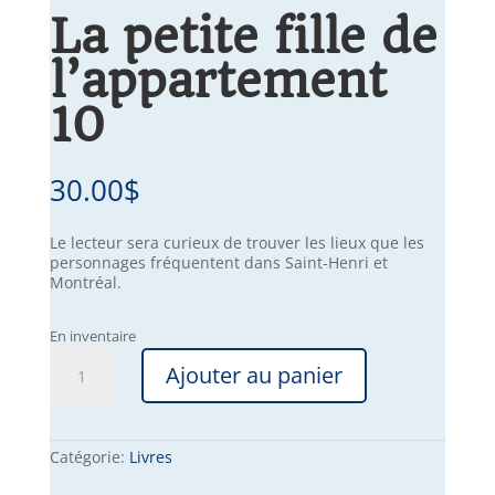
La petite fille de
l’appartement
10
30.00
$
Le lecteur sera curieux de trouver les lieux que les
personnages fréquentent dans Saint-Henri et
Montréal.
En inventaire
quantité
Ajouter au panier
de
La
petite
fille
de
Catégorie:
Livres
l’appartement
10