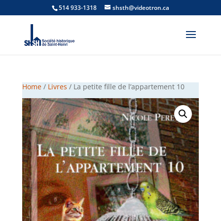
514 933-1318
shsth@videotron.ca
Home
/
Livres
/ La petite fille de l’appartement 10