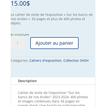
15.00
$
Le cahier de visite de l’exposition « Sur les bancs de
nos écoles ». 56 pages et plus de 400 photos et
objets.
En inventaire
quantité
Ajouter au panier
de
Cahier
de
l'exposition
"Sur
Catégories:
Cahiers d'exposition
,
Collection SHSH
les
bancs
de
nos
Description
écoles"
Cahier de visite de l'exposition "Sur les
bancs de nos écoles" 2023-2024. 400 photos
et images contenues dans 56 pages en
papier glacé. Une brochure indispensable