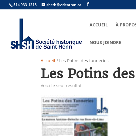
514 933-1318
shsth@videotron.ca
ACCUEIL
À PROPO
NOUS JOINDRE
Accueil
/ Les Potins des tanneries
Les Potins des
Voici le seul résultat