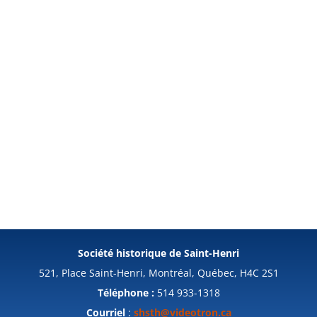
Société historique de Saint-Henri
521, Place Saint-Henri, Montréal, Québec, H4C 2S1
Téléphone :
514 933-1318
Courriel
:
shsth@videotron.ca