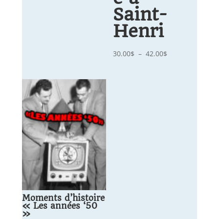
Saint-
Henri
Plage
30.00
$
–
42.00
$
de
prix :
30.00$
à
42.00$
Moments d’histoire
« Les années ‘50
»