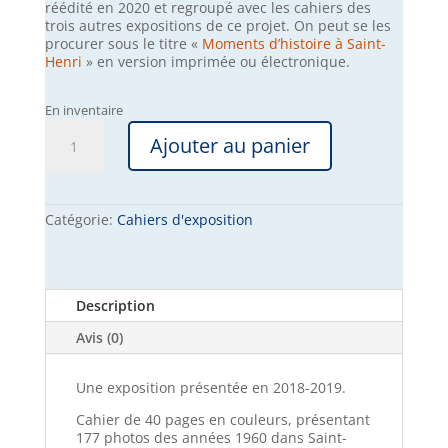
réédité en 2020 et regroupé avec les cahiers des
trois autres expositions de ce projet. On peut se les
procurer sous le titre «
Moments d’histoire à Saint-
Henri
» en version imprimée ou électronique.
En inventaire
quantité
Ajouter au panier
de
Moments
d’histoire:
Les
années
Catégorie:
Cahiers d'exposition
‘60
Description
Avis (0)
Une exposition présentée en 2018-2019.
Cahier de 40 pages en couleurs, présentant
177 photos des années 1960 dans Saint-