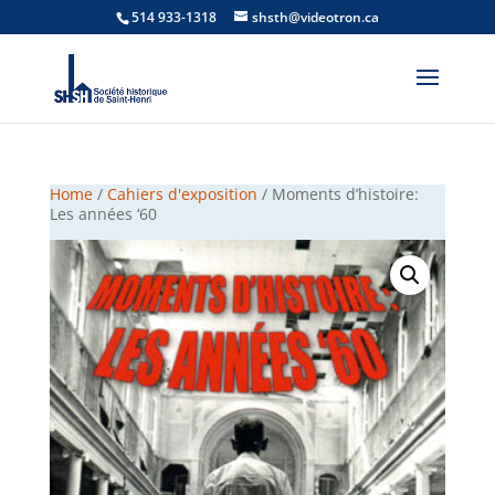
514 933-1318
shsth@videotron.ca
Home
/
Cahiers d'exposition
/ Moments d’histoire:
Les années ‘60