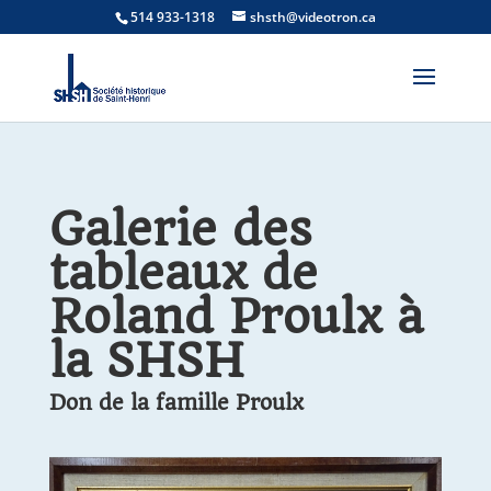
514 933-1318
shsth@videotron.ca
Galerie des
tableaux de
Roland Proulx à
la SHSH
Don de la famille Proulx